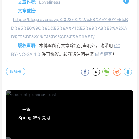
文章作者:
Loveliness
文章链接:
https://blog.reverie.vip/2023/02/22/%E8%AE%B0%E5%B
D%95%E6%9C%8D%E5%8A%A1%E5%99%A8%E8%A2%A
B%E9%BB%91%E4%B9%8B%E5%90%8E/
版权声明:
本博客所有文章除特别声明外，均采用
CC
BY-NC-SA 4.0
许可协议。转载请注明来源
喵喵博客
！
服务器
上一篇
Spring 框架复习