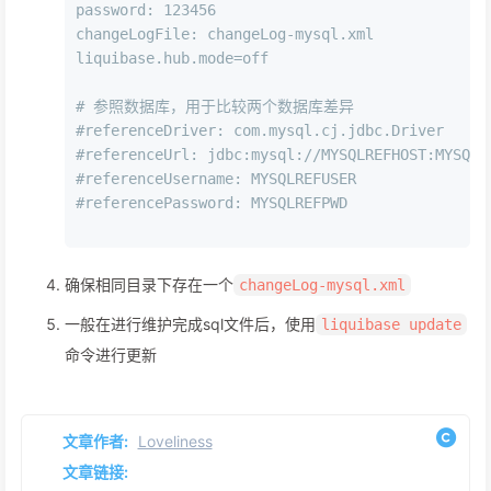
password: 123456
changeLogFile: changeLog-mysql.xml
liquibase.hub.mode=off
# 参照数据库，用于比较两个数据库差异
#referenceDriver: com.mysql.cj.jdbc.Driver
#referenceUrl: jdbc:mysql://MYSQLREFHOST:MYSQLR
#referenceUsername: MYSQLREFUSER
#referencePassword: MYSQLREFPWD
确保相同目录下存在一个
changeLog-mysql.xml
一般在进行维护完成sql文件后，使用
liquibase update
命令进行更新
文章作者:
Loveliness
文章链接: