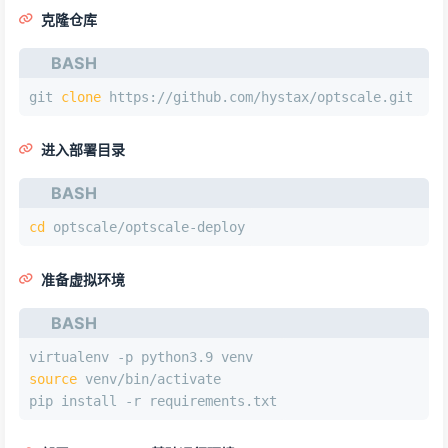
克隆仓库
BASH
git 
clone
 https://github.com/hystax/optscale.git
进入部署目录
BASH
cd
 optscale/optscale-deploy
准备虚拟环境
BASH
virtualenv -p python3.9 venv
source
 venv/bin/activate
pip install -r requirements.txt