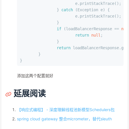
			e.printStackTrace();
		} 
catch
 (Exception e) {
			e.printStackTrace();
		}
if
 (loadBalancerResponse == 
nul
return
null
;
		}
return
 loadBalancerResponse.get
	}
}
添加这两个配置就好
延展阅读
【响应式编程】 - 深度理解线程池新模型Schedulers包
spring cloud gateway 整合micrometer，替代sleuth