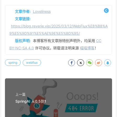
文章作者:
Loveliness
文章链接:
https://blog.reverie.vip/2025/03/12/WebFlux%E8%B8%A
9%E5%9D%91%E5%AE%9E%E5%BD%95/
版权声明:
本博客所有文章除特别声明外，均采用
CC
BY-NC-SA 4.0
许可协议。转载请注明来源
喵喵博客
！
spring
webflux
上一篇
SpringAI 从0.5到1