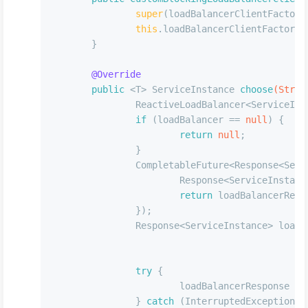
super
(loadBalancerClientFactory
this
.loadBalancerClientFactory 
	}
@Override
public
 <T> ServiceInstance 
choose
(Strin
		ReactiveLoadBalancer<ServiceI
if
 (loadBalancer == 
null
) {
return
null
;
		}
		CompletableFuture<Response<Ser
			Response<ServiceInsta
return
 loadBalancerResp
		});
		Response<ServiceInstance> load
try
 {
			loadBalancerResponse =
		} 
catch
 (InterruptedException e