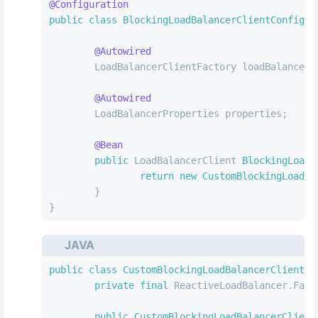
@Configuration
public
class
BlockingLoadBalancerClientConfig
 {
@Autowired
	LoadBalancerClientFactory loadBalancerC
@Autowired
	LoadBalancerProperties properties;
@Bean
public
 LoadBalancerClient 
BlockingLoadB
return
new
CustomBlockingLoadBa
	}
}
JAVA
public
class
CustomBlockingLoadBalancerClient
e
private
final
 ReactiveLoadBalancer.Fact
public
CustomBlockingLoadBalancerClient