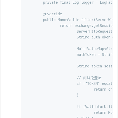
private
final
 Log logger = LogFacto
@Override
public
 Mono<Void> 
filter
(ServerWebE
return
 exchange.getSession()
			ServerHttpRequest request = exchange.getRequest();

			String authToken = 
			MultiValueMap<String, HttpCookie> cookies = request.getCookies();

			authToken = String
			String token_sess
// 测试免登陆
if
 (
"TOKEN"
.equals(a
return
 chai
			}

if
 (ValidatorUtil.is
return
 Mono