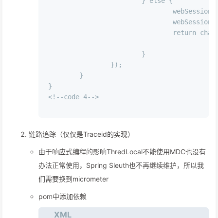
			} 
else
 {

				webSessio
				webSessio
return
 chai
			}

		});

	}

}

<!--code￼
4
-->

链路追踪（仅仅是Traceid的实现）
由于响应式编程的影响ThredLocal不能使用MDC也没有
办法正常使用，Spring Sleuth也不再继续维护，所以我
们需要换到micrometer
pom中添加依赖
XML