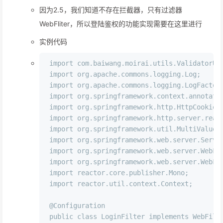
因为2.5，我们知道不存在拦截器，只有过滤器
WebFliter，所以登陆鉴权的功能实现需要在这里进行
实例代码
import
import
import
import
import
import
import
import
import
import
import
import
 reactor.util.context.Context;

@Configuration
public
class
LoginFilter
implements
WebFilt