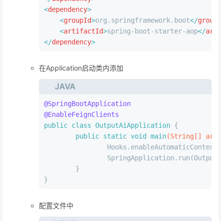
<
dependency
>
<
groupId
>
org.springframework.boot
</
group
<
artifactId
>
spring-boot-starter-aop
</
art
</
dependency
>
在Application启动类内添加
JAVA
@SpringBootApplication
@EnableFeignClients
public
class
OutputAiApplication
 {
public
static
void
main
(String[] arg
		Hooks.enableAutomaticContext
		SpringApplication.run(Outpu
	}
}
配置文件中