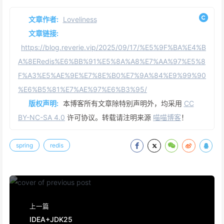
文章作者:
Loveliness
文章链接:
https://blog.reverie.vip/2025/09/17/%E5%9F%BA%E4%B
A%8ERedis%E6%BB%91%E5%8A%A8%E7%AA%97%E5%8
F%A3%E5%AE%9E%E7%8E%B0%E7%9A%84%E9%99%90
%E6%B5%81%E7%AE%97%E6%B3%95/
版权声明:
本博客所有文章除特别声明外，均采用
CC
BY-NC-SA 4.0
许可协议。转载请注明来源
喵喵博客
！
spring
redis
上一篇
IDEA+JDK25