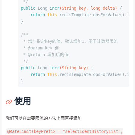
 */
public
 Long 
incr
(String key, 
long
 delta)
 {
return
this
.redisTemplate.opsForValue().inc
}
/**
 * 增加指定key的值，默认增加1，用于计数器限流
 * 
@param
 key 键
 * 
@return
 增加后的值
 */
public
 Long 
incr
(String key)
 {
return
this
.redisTemplate.opsForValue().inc
}
使用
我们可以在需要限流的方法上面直接添加
@RateLimit(keyPrefix = "selectIdentHistoryList",