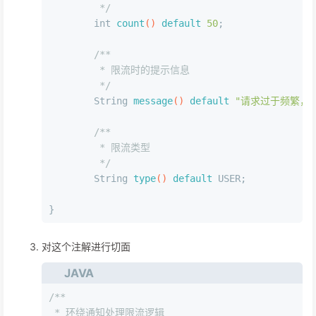
	 */
int
count
()
default
50
;
/**
	 * 限流时的提示信息
	 */
	String 
message
()
default
"请求过于频繁，
/**
	 * 限流类型
	 */
	String 
type
()
default
 USER;
}
对这个注解进行切面
JAVA
/**
 * 环绕通知处理限流逻辑