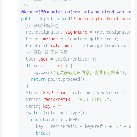
 */
@Around("@annotation(com.baiwang.cloud.web.anno
public
 Object 
around
(ProceedingJoinPoint point)
// 获取注解信息
MethodSignature
signature
=
 (MethodSignature)
Method
method
=
 signature.getMethod();
RateLimit
rateLimit
=
 method.getAnnotation(Ra
// 获取当前用户信息
User
user
=
 getCurrentUser();
if
 (user == 
null
) {
    log.warn(
"无法获取用户信息，跳过限流检查"
);
return
 point.proceed();
  }
String
keyPrefix
=
 rateLimit.keyPrefix();
String
redisPrefix
=
"RATE_LIMIT:"
;
String
key
=
""
;
switch
 (rateLimit.type()) {
case
 RateLimit.USER:
      key = redisPrefix + keyPrefix + 
":"
 + use
break
;