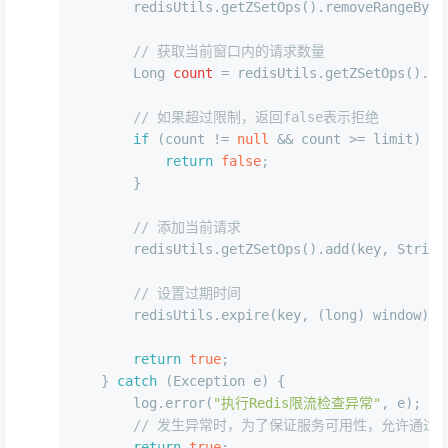
        redisUtils.getZSetOps().removeRangeBySc
// 获取当前窗口内的请求数量
Long
count
=
 redisUtils.getZSetOps().zC
// 如果超过限制，返回false表示拒绝
if
 (count != 
null
 && count >= limit) {
return
false
;
        }
// 添加当前请求
        redisUtils.getZSetOps().add(key, String
// 设置过期时间
        redisUtils.expire(key, (
long
) window);
return
true
;
    } 
catch
 (Exception e) {
        log.error(
"执行Redis限流检查异常"
, e);
// 发生异常时，为了保证服务可用性，允许通过
return
true
;