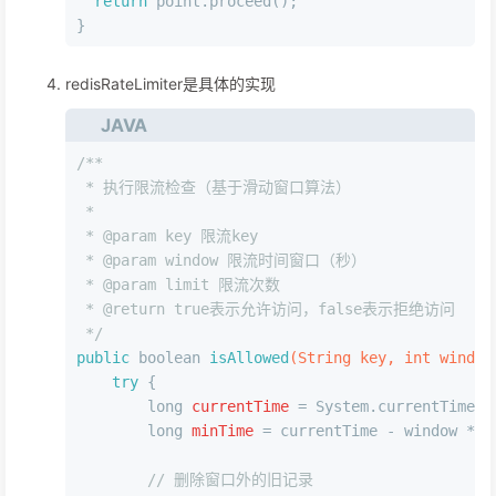
return
 point.proceed();
}
redisRateLimiter是具体的实现
JAVA
/**
 * 执行限流检查（基于滑动窗口算法）
 *
 * 
@param
 key 限流key
 * 
@param
 window 限流时间窗口（秒）
 * 
@param
 limit 限流次数
 * 
@return
 true表示允许访问，false表示拒绝访问
 */
public
boolean
isAllowed
(String key, 
int
 window
try
 {
long
currentTime
=
 System.currentTimeMi
long
minTime
=
 currentTime - window * 
1
// 删除窗口外的旧记录