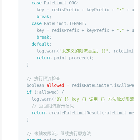
case
 RateLimit.ORG:
      key = redisPrefix + keyPrefix + 
":"
 + use
break
;
case
 RateLimit.TENANT:
      key = redisPrefix + keyPrefix + 
":"
 + use
break
;
default
:
      log.warn(
"未定义的限流类型：{}"
, rateLimit.
return
 point.proceed();
  }
// 执行限流检查
boolean
allowed
=
 redisRateLimiter.isAllowed(
if
 (!allowed) {
    log.warn(
"BY {} key {} 调用 {} 方法触发限流"
,
// 返回限流提示信息
return
 createRateLimitResult(rateLimit.mess
  }
// 未触发限流，继续执行原方法