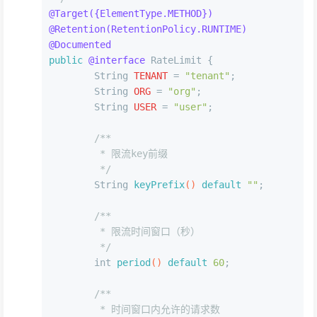
@Target({ElementType.METHOD})
@Retention(RetentionPolicy.RUNTIME)
@Documented
public
@interface
 RateLimit {
String
TENANT
=
"tenant"
;
String
ORG
=
"org"
;
String
USER
=
"user"
;
/**
	 * 限流key前缀
	 */
	String 
keyPrefix
()
default
""
;
/**
	 * 限流时间窗口（秒）
	 */
int
period
()
default
60
;
/**
	 * 时间窗口内允许的请求数