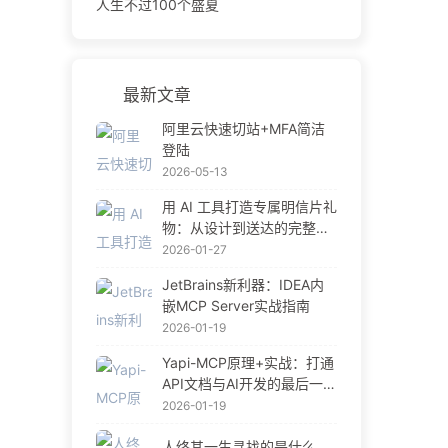
人生不过100个盛夏
最新文章
阿里云快速切站+MFA简洁
登陆
2026-05-13
用 AI 工具打造专属明信片礼
物：从设计到送达的完整指
南
2026-01-27
JetBrains新利器：IDEA内
嵌MCP Server实战指南
2026-01-19
Yapi-MCP原理+实战：打通
API文档与AI开发的最后一公
里
2026-01-19
人终其一生寻找的是什么